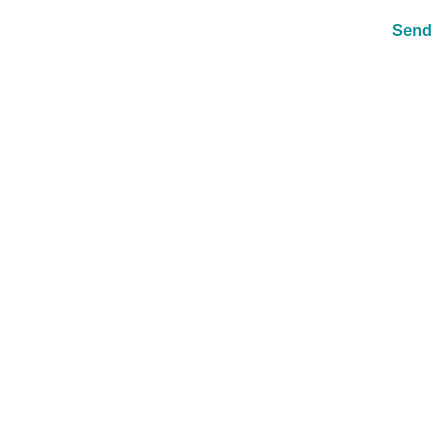
Send
«
Ig
Yt
Newsletter